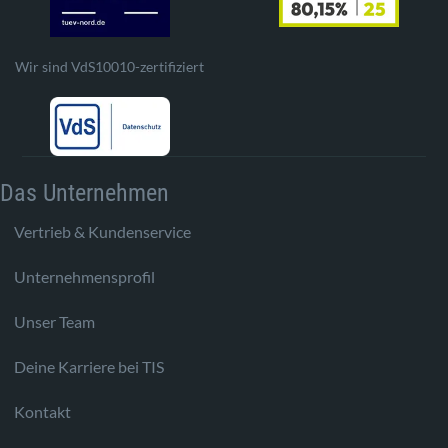
Wir sind VdS10010-zertifiziert
Das Unternehmen
Vertrieb & Kundenservice
Unternehmensprofil
Unser Team
Deine Karriere bei TIS
Kontakt