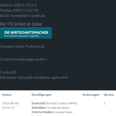
Telefon: 02871 2722-0
Telefax: 02871 2722-99
Email: kontakt@tis-gmbh.de
Die TIS GmbH ist dabei
Change Cookie Preferences
Cookie-Einstellungen ändern
Cookie ID
h2iwmvbs-3jpzu3a8-zhhskhvw-ug2nw4r4
Datum
Einwilligungen
Änderungen
Version
2026-08-06
Essenziell
:
Borlabs Cookie
,
WPML
1
16:18:13
Statistiken
:
Google Analytics
Externe Medien
:
Google Maps
,