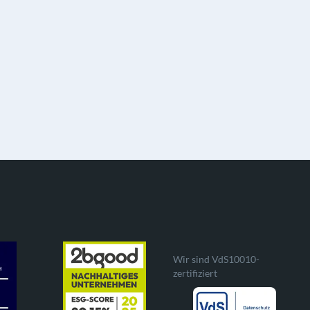
Wir sind VdS10010-
zertifiziert