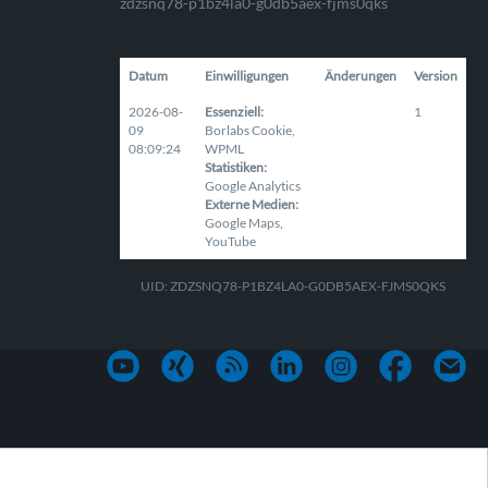
zdzsnq78-p1bz4la0-g0db5aex-fjms0qks
Datum
Einwilligungen
Änderungen
Version
2026-08-
Essenziell
:
1
09
Borlabs Cookie
,
08:09:24
WPML
Statistiken
:
Google Analytics
Externe Medien
:
Google Maps
,
YouTube
UID: ZDZSNQ78-P1BZ4LA0-G0DB5AEX-FJMS0QKS