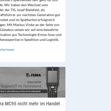
de. Wir haben den Wechsel vom
r der TIS, Josef Bielefeld, als
äftsführer zur nächsten Generation gut
reitet und im Spätherbst erfolgreich
ogen. Mit Markus Vinke an der Seite von
 Giesekus setzen wir auf eine bewährte
nation aus Technologie-Know-how und
henexpertise in Spedition und Logistik.
iterlesen
ra MC95 nicht mehr im Handel