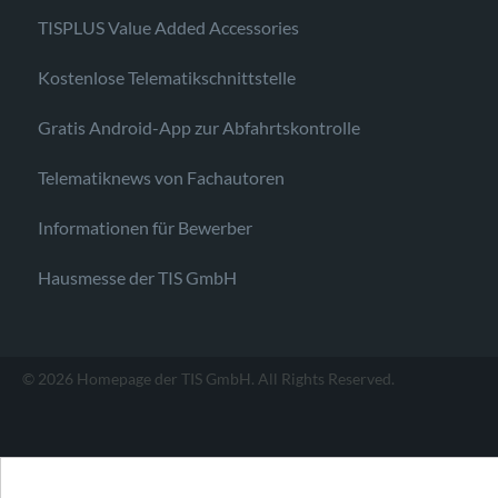
TISPLUS Value Added Accessories
Kostenlose Telematikschnittstelle
Gratis Android-App zur Abfahrtskontrolle
Telematiknews von Fachautoren
Informationen für Bewerber
Hausmesse der TIS GmbH
© 2026 Homepage der TIS GmbH. All Rights Reserved.