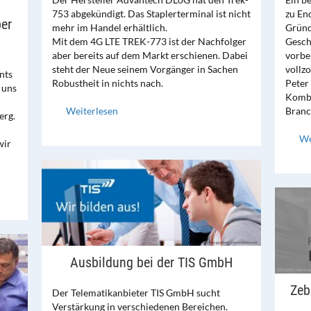
753 abgekündigt. Das Staplerterminal ist nicht
zu En
er
mehr im Handel erhältlich.
Gründe
Mit dem 4G LTE TREK-773 ist der Nachfolger
Gesch
aber bereits auf dem Markt erschienen. Dabei
vorbe
steht der Neue seinem Vorgänger in Sachen
vollz
nts
Robustheit in nichts nach.
Peter
 uns
Kombi
Weiterlesen
Branc
erg.
We
wir
Ausbildung bei der TIS GmbH
Zeb
Der Telematikanbieter TIS GmbH sucht
Verstärkung in verschiedenen Bereichen.