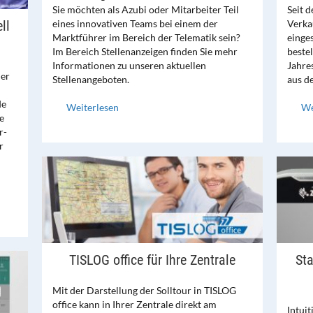
Sie möchten als Azubi oder Mitarbeiter Teil
Seit 
ll
eines innovativen Teams bei einem der
Verka
Marktführer im Bereich der Telematik sein?
einge
Im Bereich Stellenanzeigen finden Sie mehr
bestel
Informationen zu unseren aktuellen
Jahre
Der
Stellenangeboten.
aus d
de
Weiterlesen
We
e
r-
r
TISLOG office für Ihre Zentrale
Sta
Mit der Darstellung der Solltour in TISLOG
office kann in Ihrer Zentrale direkt am
Intuit