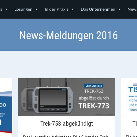
es
Lösungen
In der Praxis
Das Unternehmen
News
News-Meldungen 2016
Trek-753 abgekündigt
T
Der Hersteller Advantech DLoG hat den Trek-
Ein b