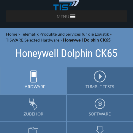
MENU
Home
»
Telematik Produkte und Services für die Logistik
»
TISWARE Selected Hardware
»
Honeywell Dolphin CK65
Honeywell Dolphin CK65
HARDWARE
TUMBLE TESTS
ZUBEHÖR
SOFTWARE