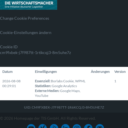
Change Cookie Preferences
Cookie-Einstellungen ändern
Cookie ID
cm9fxbek-j7f987tt-1r6kcqj3-8m5uhe7z
Datum
Einwilligungen
Änderungen
Version
2026-08-08
Essenziell
:
Borlabs Cookie
,
WPML
1
00:29:01
Statistiken
:
Google Analytics
Externe Medien
:
Google Maps
,
YouTube
UID: CM9FXBEK-J7F987TT-1R6KCQJ3-8M5UHE7Z
© 2026 Homepage der TIS GmbH. All Rights Reserved.