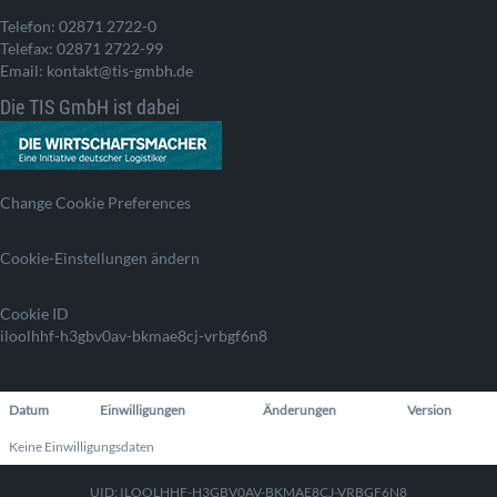
Telefon: 02871 2722-0
Telefax: 02871 2722-99
Email: kontakt@tis-gmbh.de
Die TIS GmbH ist dabei
Change Cookie Preferences
Cookie-Einstellungen ändern
Cookie ID
iloolhhf-h3gbv0av-bkmae8cj-vrbgf6n8
Datum
Einwilligungen
Änderungen
Version
Keine Einwilligungsdaten
UID: ILOOLHHF-H3GBV0AV-BKMAE8CJ-VRBGF6N8