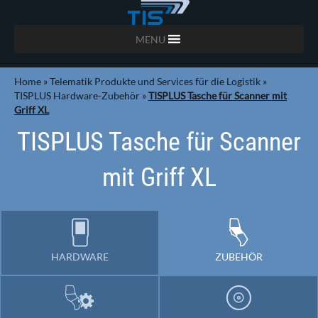
MENU
Home
»
Telematik Produkte und Services für die Logistik
»
TISPLUS Hardware-Zubehör
»
TISPLUS Tasche für Scanner mit
Griff XL
TISPLUS Tasche für Scanner
mit Griff XL
HARDWARE
ZUBEHÖR