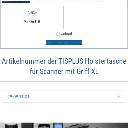
Größe
95,06 KB
Download
Datei herunterladen
Artikelnummer der TISPLUS Holstertasche
für Scanner mit Griff XL
29-09-TT-01
Ex