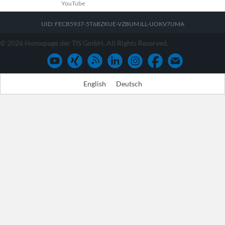
YouTube
UID: FECB5937-5T6BZKUE-VZBUMJLL-UOKV7UMA
© 2026 Homepage der TIS GmbH. All Rights Reserved.
English
Deutsch