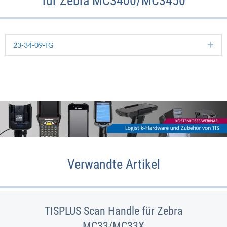
für Zebra MC3400/MC3450
23-34-09-TG
Ex
Verwandte Artikel
TISPLUS Scan Handle für Zebra
MC33/MC33X