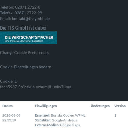
Telefon: 02871 2722-0
Telefax: 02871 2722-99
Email: kontakt@tis-gmbh.de
Die TIS GmbH ist dabei
Change Cookie Preferences
Cookie-Einstellungen ändern
Cookie ID
fecb5937-5t6bzkue-vzbumjll-uokv7uma
Datum
Einwilligungen
Änderungen
Version
2026-08-08
Essenziell
:
Borlabs Cookie
,
WPML
1
22:33:19
Statistiken
:
Google Analytics
Externe Medien
:
Google Maps
,