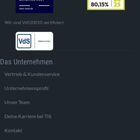
Wir sind VdS10010-zertifiziert
Das Unternehmen
Vertrieb & Kundenservice
Unternehmensprofil
Unser Team
Deine Karriere bei TIS
Kontakt