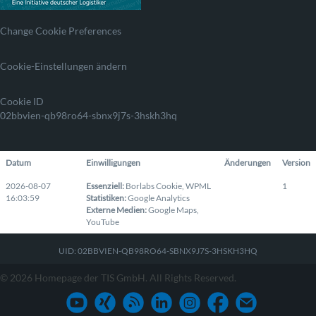
Change Cookie Preferences
Cookie-Einstellungen ändern
Cookie ID
02bbvien-qb98ro64-sbnx9j7s-3hskh3hq
Datum
Einwilligungen
Änderungen
Version
2026-08-07
Essenziell
:
Borlabs Cookie
,
WPML
1
16:03:59
Statistiken
:
Google Analytics
Externe Medien
:
Google Maps
,
YouTube
UID: 02BBVIEN-QB98RO64-SBNX9J7S-3HSKH3HQ
© 2026 Homepage der TIS GmbH. All Rights Reserved.