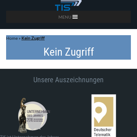
MENU
Home
»
Kein Zugriff
Kein Zugriff
Unsere Auszeichnungen
TIS ist Unternehmen des Jahres