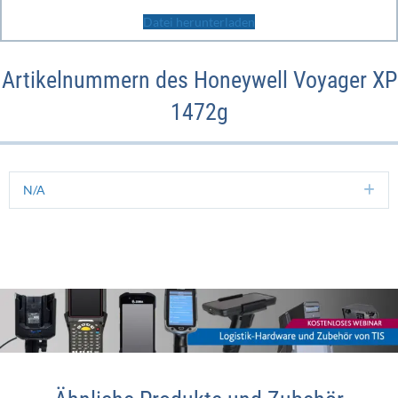
Datei herunterladen
Artikelnummern des Honeywell Voyager XP
1472g
N/A
Ex