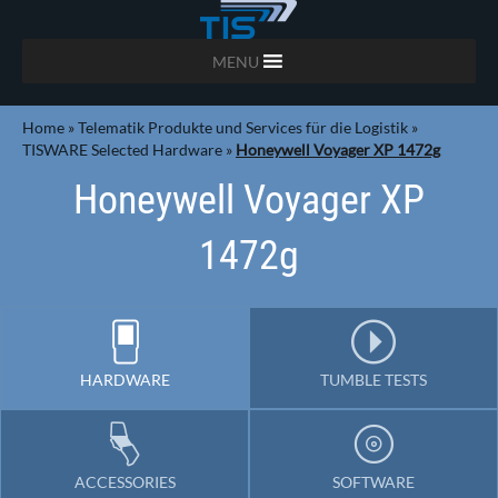
MENU
Home
»
Telematik Produkte und Services für die Logistik
»
TISWARE Selected Hardware
»
Honeywell Voyager XP 1472g
Honeywell Voyager XP
1472g
HARDWARE
TUMBLE TESTS
ACCESSORIES
SOFTWARE